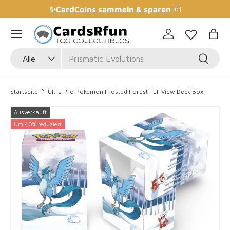
✨CardCoins sammeln & sparen
💶
Direkt zum Inhalt
Einloggen
Eink
Suchen
Art
Suchen
Alle
Startseite
Ultra Pro Pokemon Frosted Forest Full View Deck Box
Ausverkauft
Zu Produktinformationen springen
Um 40% reduziert