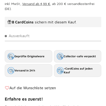
inkl. MwSt.,
Versand ab 4,99 €
, ab 200 € versandkostenfrei
(DE).
8 CardCoins
sichern mit diesem Kauf.
Ausverkauft
Geprüfte Originalware
Collector-safe verpackt
+CardCoins auf jeden
Versand in 24 h
Kauf
Auf die Wunschliste setzen
Erfahre es zuerst!