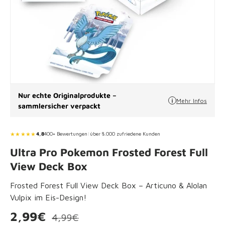
Nur echte Originalprodukte –
Mehr Infos
sammlersicher verpackt
★★★★★
4,8
400+ Bewertungen
|
über 8.000 zufriedene Kunden
Ultra Pro Pokemon Frosted Forest Full
View Deck Box
Frosted Forest Full View Deck Box – Articuno & Alolan
Vulpix im Eis-Design!
Verkaufspreis
Normaler Preis
2,99€
4,99€