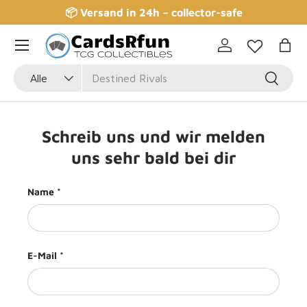
📦 Versand in 24h – collector-safe
Direkt zum Inhalt
Einloggen
Eink
Suchen
Art
Suchen
Alle
Schreib uns und wir melden
uns sehr bald bei dir
Name
E-Mail