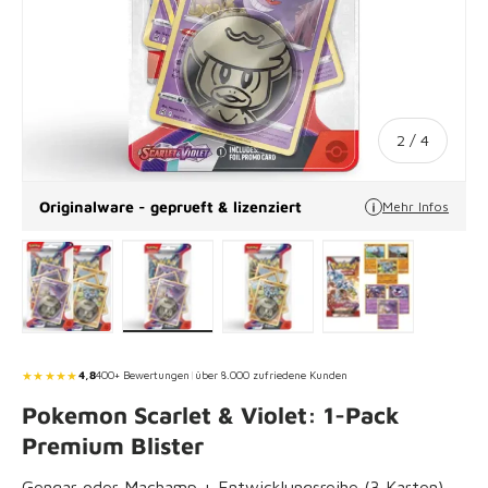
von
2
/
4
Originalware - geprueft & lizenziert
Mehr Infos
Bild 1 in Galerieansicht laden
Bild 2 in Galerieansicht laden
Bild 3 in Galerieansicht lade
Bild 4 in Galeri
★★★★★
4,8
400+ Bewertungen
|
über 8.000 zufriedene Kunden
Pokemon Scarlet & Violet: 1-Pack
Premium Blister
Gengar oder Machamp + Entwicklungsreihe (3 Karten) -