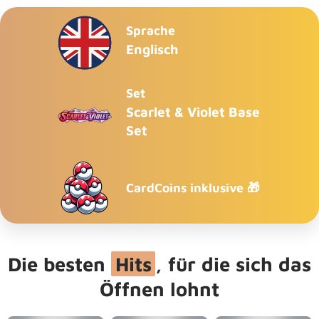
Sprache
Englisch
Set
Scarlet & Violet Base
Set
CardCoins inklusive 🎁
Die besten
Hits
, für die sich das
Öffnen lohnt