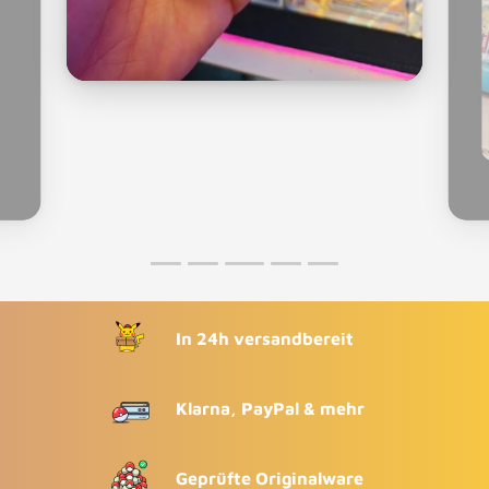
In 24h versandbereit
Klarna, PayPal & mehr
Geprüfte Originalware