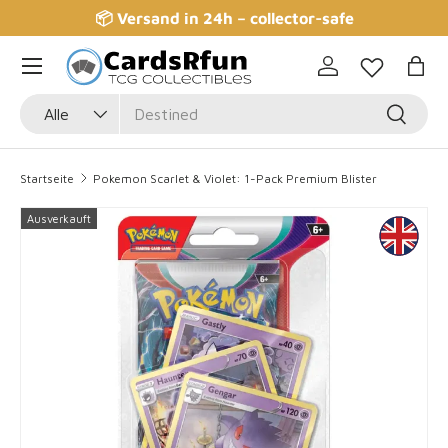
📦 Versand in 24h – collector-safe
Direkt zum Inhalt
Einloggen
Eink
Suchen
Art
Suchen
Alle
Startseite
Pokemon Scarlet & Violet: 1-Pack Premium Blister
Bild 2 ist nun in der Galerieansicht verfügbar
Ausverkauft
Zu Produktinformationen springen