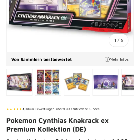
von
1
/
6
Von Sammlern bestbewertet
Mehr Infos
Bild 1 in Galerieansicht laden
Bild 2 in Galerieansicht laden
Bild 3 in Galerieansicht lade
Bild 4 in Galeri
Bi
★★★★★
4,8
400+ Bewertungen
|
über 8.000 zufriedene Kunden
Pokemon Cynthias Knakrack ex
Premium Kollektion (DE)