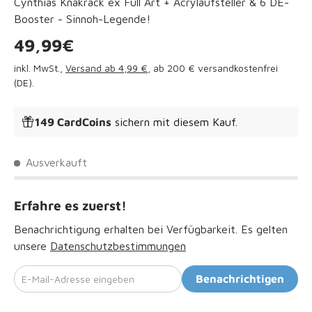
Cynthias Knakrack ex Full Art + Acrylaufsteller & 6 DE-
Booster - Sinnoh-Legende!
Normaler Preis
49,99€
inkl. MwSt.,
Versand ab 4,99 €
, ab 200 € versandkostenfrei
(DE).
149 CardCoins
sichern mit diesem Kauf.
Ausverkauft
Erfahre es zuerst!
Benachrichtigung erhalten bei Verfügbarkeit. Es gelten
unsere
Datenschutzbestimmungen
E-Mail-Adresse eingeben
Benachrichtigen