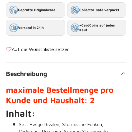
Geprüfte Originalware
Collector-safe verpackt
+CardCoins auf jeden
Versand in 24 h
Kauf
Auf die Wunschliste setzen
Beschreibung
maximale Bestellmenge pro
Kunde und Haushalt: 2
Inhalt:
Set: Ewige Rivalen, Stürmische Funken,
Verlorener Ursprung, Silberne Sturmwinde