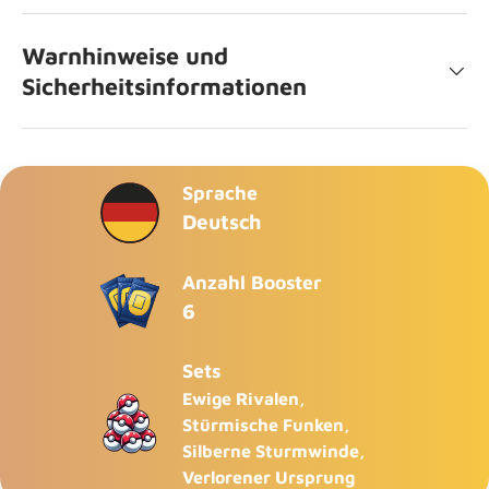
Warnhinweise und
Sicherheitsinformationen
Sprache
Deutsch
Anzahl Booster
6
Sets
Ewige Rivalen,
Stürmische Funken,
Silberne Sturmwinde,
Verlorener Ursprung