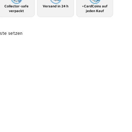
Collector-safe
Versand in 24 h
+CardCoins auf
verpackt
jeden Kauf
iste setzen