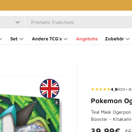
Set
Andere TCG's
Angebote
Zubehör
★★★★★
4,8
400+ B
Pokemon Og
Teal Mask Ogerpon 
Booster - Kitakam
No
Verkaufsp
39,99€
46