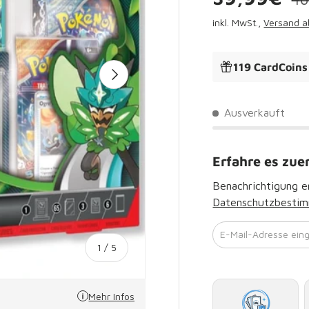
inkl. MwSt.,
Versand a
119 CardCoins
Nächste
Ausverkauft
Erfahre es zue
Benachrichtigung er
Datenschutzbesti
E-Mail-Adresse ein
von
1
/
5
Mehr Infos