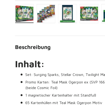
Bild 1 in Galerieansicht laden
Bild 2 in Galerieansicht laden
Bild 3 in Galerieansich
Bild 4 in 
Beschreibung
Inhalt:
Set: Surging Sparks, Stellar Crown, Twilight 
Promo Karten: Teal Mask Ogerpon ex (SVP 166
(beide Cosmic Foil)
1 magnetischer Kartenhalter mit Standfuß
65 Kartenhüllen mit Teal Mask Ogerpon Motiv