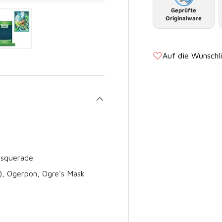
Geprüfte
Originalware
t laden
Galerieansicht laden
Bild 5 in Galerieansicht laden
Auf die Wunschl
Masquerade
), Ogerpon, Ogre's Mask