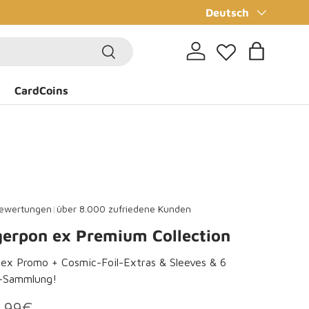
Sprache
✨CardCoins sammel
Deutsch
Suchen
Einloggen
Einkaufsta
CardCoins
ewertungen
|
über 8.000 zufriedene Kunden
erpon ex Premium Collection
ex Promo + Cosmic-Foil-Extras & Sleeves & 6
i-Sammlung!
rmaler Preis
reis
,99€