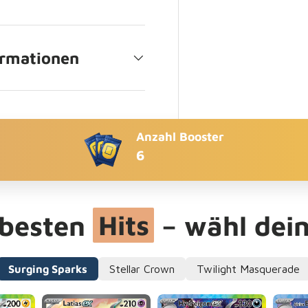
ormationen
Anzahl Booster
6
 besten
Hits
– wähl dein
Surging Sparks
Stellar Crown
Twilight Masquerade