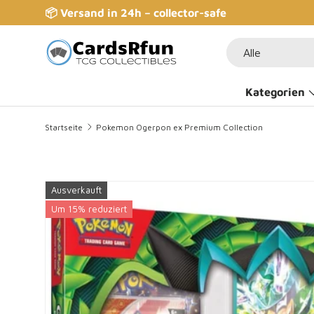
📦 Versand in 24h – collector-safe
Direkt zum Inhalt
Suchen
Art
Alle
Kategorien
Startseite
Pokemon Ogerpon ex Premium Collection
Ausverkauft
Zu Produktinformationen springen
Um 15% reduziert