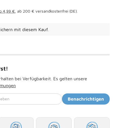
Preis
b 4,99 €
, ab 200 € versandkostenfrei (DE).
ichern mit diesem Kauf.
rst!
halten bei Verfügbarkeit. Es gelten unsere
mmungen
geben
Benachrichtigen