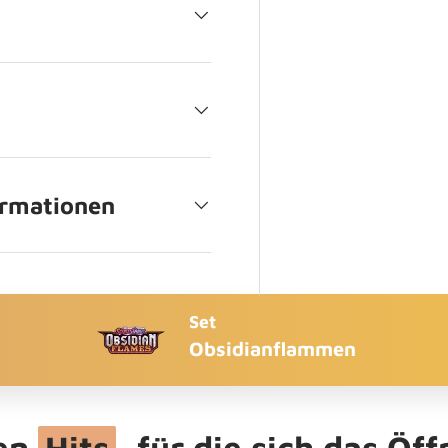
ormationen
Set
Obsidianflammen
ten
Hits
, für die sich das Öf