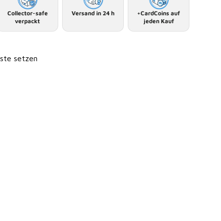
Collector-safe
Versand in 24 h
+CardCoins auf
verpackt
jeden Kauf
iste setzen