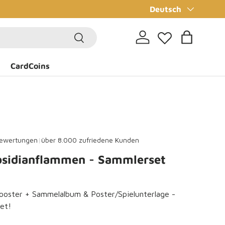
Sprache
✨CardCoins sammel
Deutsch
Suchen
Einloggen
Einkaufsta
CardCoins
ewertungen
|
über 8.000 zufriedene Kunden
sidianflammen - Sammlerset
ooster + Sammelalbum & Poster/Spielunterlage -
et!