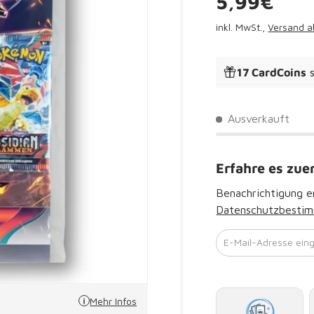
Normaler 
5,99€
inkl. MwSt.,
Versand a
17 CardCoins
s
Ausverkauft
Erfahre es zue
Benachrichtigung er
Datenschutzbesti
E-Mail-Adresse ein
Mehr Infos