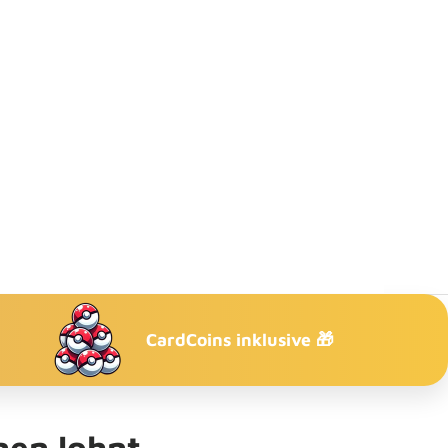
CardCoins inklusive 🎁
fnen lohnt