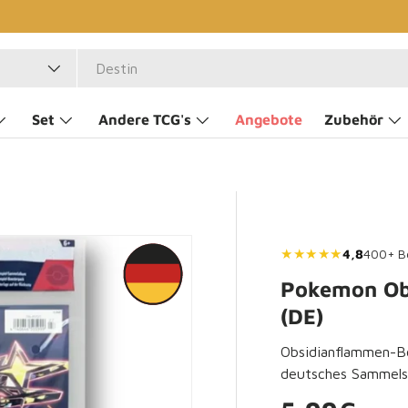
Set
Andere TCG's
Angebote
Zubehör
★★★★★
4,8
400+ B
Pokemon Ob
(DE)
Obsidianflammen-B
deutsches Sammels