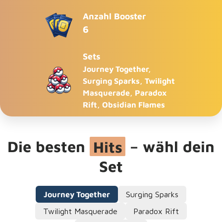
Anzahl Booster
6
Sets
Journey Together,
Surging Sparks, Twilight
Masquerade, Paradox
Rift, Obsidian Flames
Die besten
Hits
– wähl dein
Set
Journey Together
Surging Sparks
Twilight Masquerade
Paradox Rift