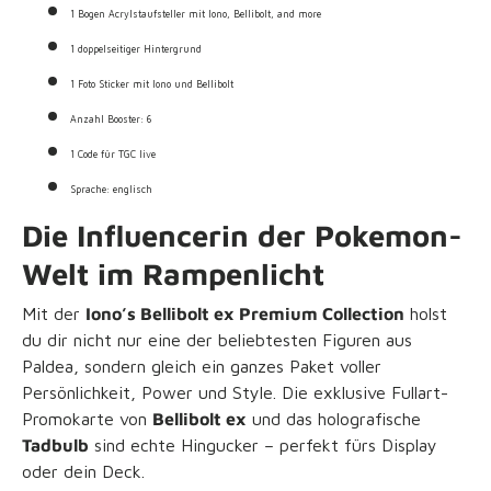
1 Bogen Acrylstaufsteller mit Iono, Bellibolt, and more
1 doppelseitiger Hintergrund
1 Foto Sticker mit Iono und Bellibolt
Anzahl Booster: 6
1 Code für TGC live
Sprache: englisch
Die Influencerin der Pokemon-
Welt im Rampenlicht
Mit der
Iono’s Bellibolt ex Premium Collection
holst
du dir nicht nur eine der beliebtesten Figuren aus
Paldea, sondern gleich ein ganzes Paket voller
Persönlichkeit, Power und Style. Die exklusive Fullart-
Promokarte von
Bellibolt ex
und das holografische
Tadbulb
sind echte Hingucker – perfekt fürs Display
oder dein Deck.