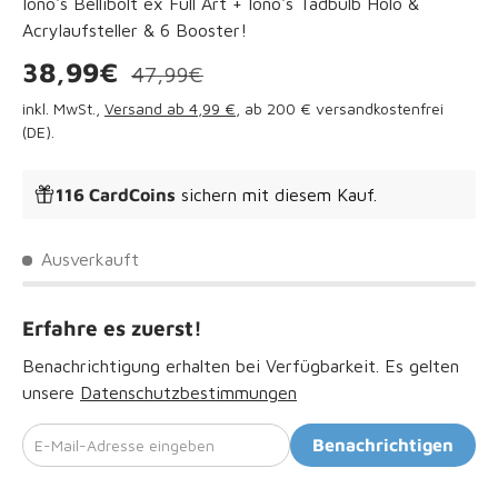
Iono's Bellibolt ex Full Art + Iono's Tadbulb Holo &
Acrylaufsteller & 6 Booster!
Verkaufspreis
Normaler Preis
38,99€
47,99€
inkl. MwSt.,
Versand ab 4,99 €
, ab 200 € versandkostenfrei
(DE).
116 CardCoins
sichern mit diesem Kauf.
Ausverkauft
Erfahre es zuerst!
Benachrichtigung erhalten bei Verfügbarkeit. Es gelten
unsere
Datenschutzbestimmungen
E-Mail-Adresse eingeben
Benachrichtigen