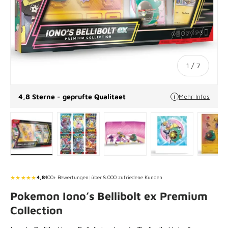
von
1
/
7
4,8 Sterne - geprufte Qualitaet
Mehr Infos
Bild 1 in Galerieansicht laden
Bild 2 in Galerieansicht laden
Bild 3 in Galerieansicht lade
Bild 4 in Galeri
Bi
★★★★★
4,8
400+ Bewertungen
|
über 8.000 zufriedene Kunden
Pokemon Iono’s Bellibolt ex Premium
Collection