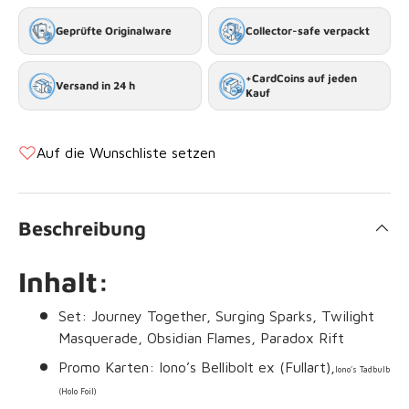
Geprüfte Originalware
Collector-safe verpackt
+CardCoins auf jeden
Versand in 24 h
Kauf
Auf die Wunschliste setzen
Beschreibung
Inhalt:
Set: Journey Together, Surging Sparks, Twilight
Masquerade, Obsidian Flames, Paradox Rift
Promo Karten: Iono’s Bellibolt ex (Fullart),
Iono’s Tadbulb
(Holo Foil)