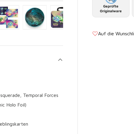
Geprüfte
Originalware
t laden
Galerieansicht laden
Bild 5 in Galerieansicht laden
Bild 6 in Galerieansicht laden
Bild 7 in Galerieansicht laden
Auf die Wunschl
Masquerade, Temporal Forces
c Holo Foil)
eblingskarten