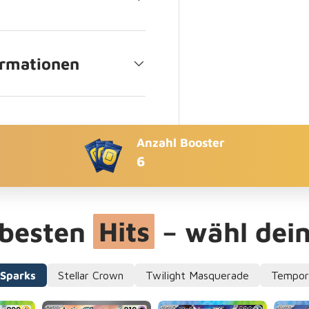
ormationen
Anzahl Booster
6
 besten
Hits
– wähl dein
 Sparks
Stellar Crown
Twilight Masquerade
Tempor