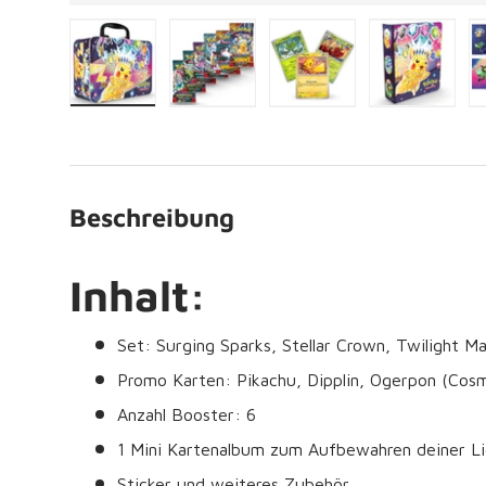
Bild 1 in Galerieansicht laden
Bild 2 in Galerieansicht laden
Bild 3 in Galerieansich
Bild 4 in 
Beschreibung
Inhalt:
Set: Surging Sparks, Stellar Crown, Twilight 
Promo Karten: Pikachu, Dipplin, Ogerpon (Cosmi
Anzahl Booster: 6
1 Mini Kartenalbum zum Aufbewahren deiner Li
Sticker und weiteres Zubehör