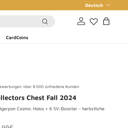
Sprache
✨CardCoins sammel
Deutsch
Suchen
Einloggen
Einkaufsta
CardCoins
ewertungen
|
über 8.000 zufriedene Kunden
lectors Chest Fall 2024
 Ogerpon Cosmic Holos + 6 SV-Booster - herbstliche
rmaler Preis
reis
,99€