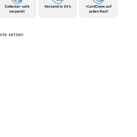
Collector-safe
Versand in 24 h
+CardCoins auf
verpackt
jeden Kauf
iste setzen