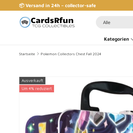
📦 Versand in 24h – collector-safe
Direkt zum Inhalt
Suchen
Art
Alle
Kategorien
Startseite
Pokemon Collectors Chest Fall 2024
Ausverkauft
Zu Produktinformationen springen
Um 4% reduziert