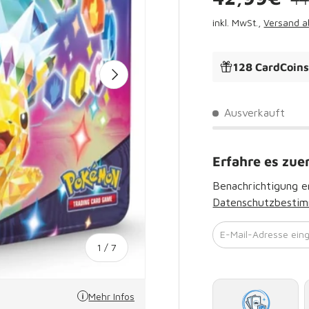
inkl. MwSt.,
Versand a
128 CardCoin
Nächste
Ausverkauft
Erfahre es zue
Benachrichtigung er
Datenschutzbesti
E-Mail-Adresse ein
von
1
/
7
Mehr Infos