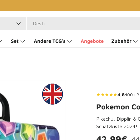
Set
Andere TCG's
Angebote
Zubehör
★★★★★
4,8
400+ B
Pokemon Col
Pikachu, Dipplin &
Schatzkiste 2024!
No
Verkaufsp
42,99€
44